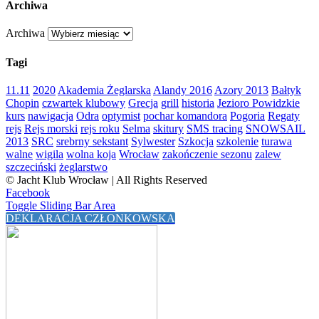
Archiwa
Archiwa
Tagi
11.11
2020
Akademia Żeglarska
Alandy 2016
Azory 2013
Bałtyk
Chopin
czwartek klubowy
Grecja
grill
historia
Jezioro Powidzkie
kurs
nawigacja
Odra
optymist
pochar komandora
Pogoria
Regaty
rejs
Rejs morski
rejs roku
Selma
skitury
SMS tracing
SNOWSAIL
2013
SRC
srebrny sekstant
Sylwester
Szkocja
szkolenie
turawa
walne
wigila
wolna koja
Wrocław
zakończenie sezonu
zalew
szczeciński
żeglarstwo
© Jacht Klub Wrocław | All Rights Reserved
Facebook
Toggle Sliding Bar Area
DEKLARACJA CZŁONKOWSKA