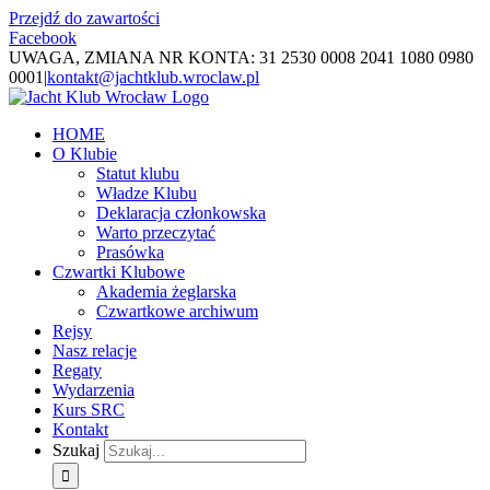
Przejdź do zawartości
Facebook
UWAGA, ZMIANA NR KONTA: 31 2530 0008 2041 1080 0980
0001
|
kontakt@jachtklub.wroclaw.pl
HOME
O Klubie
Statut klubu
Władze Klubu
Deklaracja członkowska
Warto przeczytać
Prasówka
Czwartki Klubowe
Akademia żeglarska
Czwartkowe archiwum
Rejsy
Nasz relacje
Regaty
Wydarzenia
Kurs SRC
Kontakt
Szukaj