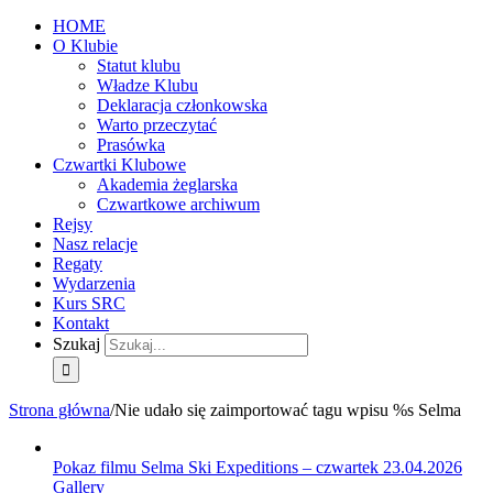
HOME
O Klubie
Statut klubu
Władze Klubu
Deklaracja członkowska
Warto przeczytać
Prasówka
Czwartki Klubowe
Akademia żeglarska
Czwartkowe archiwum
Rejsy
Nasz relacje
Regaty
Wydarzenia
Kurs SRC
Kontakt
Szukaj
Strona główna
/
Nie udało się zaimportować tagu wpisu %s
Selma
Pokaz filmu Selma Ski Expeditions – czwartek 23.04.2026
Gallery