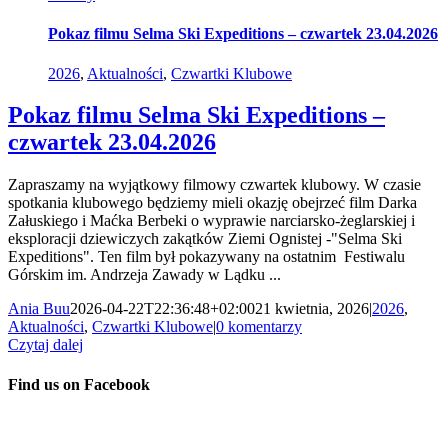
Pokaz filmu Selma Ski Expeditions – czwartek 23.04.2026
2026
,
Aktualności
,
Czwartki Klubowe
Pokaz filmu Selma Ski Expeditions –
czwartek 23.04.2026
Zapraszamy na wyjątkowy filmowy czwartek klubowy. W czasie
spotkania klubowego będziemy mieli okazję obejrzeć film Darka
Załuskiego i Maćka Berbeki o wyprawie narciarsko-żeglarskiej i
eksploracji dziewiczych zakątków Ziemi Ognistej -"Selma Ski
Expeditions". Ten film był pokazywany na ostatnim Festiwalu
Górskim im. Andrzeja Zawady w Lądku ...
Ania Buu
2026-04-22T22:36:48+02:00
21 kwietnia, 2026
|
2026
,
Aktualności
,
Czwartki Klubowe
|
0 komentarzy
Czytaj dalej
Find us on Facebook