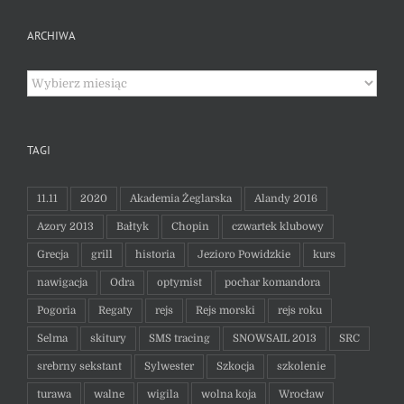
ARCHIWA
Archiwa
TAGI
11.11
2020
Akademia Żeglarska
Alandy 2016
Azory 2013
Bałtyk
Chopin
czwartek klubowy
Grecja
grill
historia
Jezioro Powidzkie
kurs
nawigacja
Odra
optymist
pochar komandora
Pogoria
Regaty
rejs
Rejs morski
rejs roku
Selma
skitury
SMS tracing
SNOWSAIL 2013
SRC
srebrny sekstant
Sylwester
Szkocja
szkolenie
turawa
walne
wigila
wolna koja
Wrocław