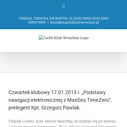
Przejdź
Facebook
do
zawartości
UWAGA, ZMIANA NR KONTA: 31 2530 0008 2041 1080
0980 0001
|
kontakt@jachtklub.wroclaw.pl
Czwartek klubowy 17.01.2013 r. „Podstawy
nawigacji elektronicznej z MaxSea TimeZero”,
prelegent Kpt. Grzegorz Pawlak.
Chwała i cześć, tym, którzy twierdzą, że żegluje się po morzu,
a nie po ekranie komputera. Tym, którzy zawsze będą wierni